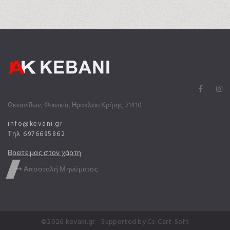
Ωκεανίδων, Φοινικία, Ηρακλειο Κρήτης, 71410
info@kevani.gr
Τηλ 6976695862
Βρειτε μας στον χάρτη
Αποστολή Μηνύματος
©2026 kevani.gr
- Supported by
Cs-Cart-Soft