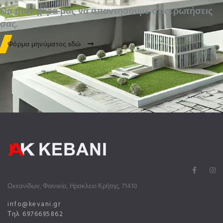
Θα ήταν χαρά μας να απαντησουμε στιςερωτήσεις
σας.
Φόρμα μηνύματος εδώ
Ωκεανίδων, Φοινικία, Ηρακλειο Κρήτης, 71410
info@kevani.gr
Τηλ 6976695862